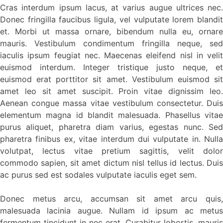
Cras interdum ipsum lacus, at varius augue ultrices nec.
Donec fringilla faucibus ligula, vel vulputate lorem blandit
et. Morbi ut massa ornare, bibendum nulla eu, ornare
mauris. Vestibulum condimentum fringilla neque, sed
iaculis ipsum feugiat nec. Maecenas eleifend nisl in velit
euismod interdum. Integer tristique justo neque, et
euismod erat porttitor sit amet. Vestibulum euismod sit
amet leo sit amet suscipit. Proin vitae dignissim leo.
Aenean congue massa vitae vestibulum consectetur. Duis
elementum magna id blandit malesuada. Phasellus vitae
purus aliquet, pharetra diam varius, egestas nunc. Sed
pharetra finibus ex, vitae interdum dui vulputate in. Nulla
volutpat, lectus vitae pretium sagittis, velit dolor
commodo sapien, sit amet dictum nisl tellus id lectus. Duis
ac purus sed est sodales vulputate iaculis eget sem.
Donec metus arcu, accumsan sit amet arcu quis,
malesuada lacinia augue. Nullam id ipsum ac metus
fermentum tincidunt in nec erat. Curabitur lobortis, mauris