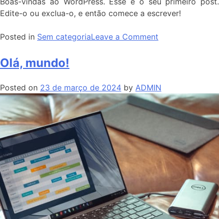
Boas-vindas ao WordPress. Esse é o seu primeiro post.
Edite-o ou exclua-o, e então comece a escrever!
Posted in
Sem categoria
Leave a Comment
Olá, mundo!
Posted on
23 de março de 2024
by
ADMIN